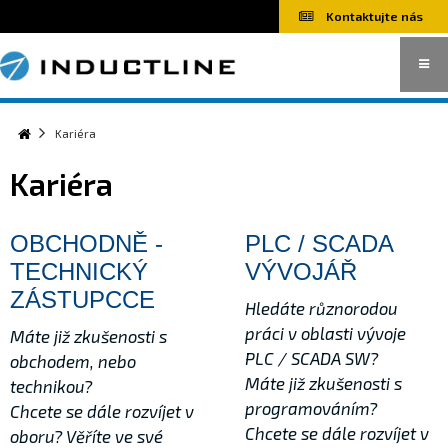
Kontaktujte nás
Indukční ohřevy
Kariéra
Jednoúčelové stroje
Kariéra
OBCHODNĚ -
PLC / SCADA
TECHNICKÝ
VÝVOJÁŘ
ZÁSTUPCCE
Hledáte různorodou
práci v oblasti vývoje
Máte již zkušenosti s
PLC / SCADA SW?
obchodem, nebo
Máte již zkušenosti s
technikou?
programováním?
Chcete se dále rozvíjet v
Chcete se dále rozvíjet v
oboru? Věříte ve své