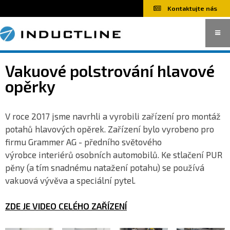
Kontaktujte nás
Indukční ohřevy
Vakuové polstrování hlavové
opěrky
Jednoúčelové stroje
V roce 2017 jsme navrhli a vyrobili zařízení pro montáž
potahů hlavových opěrek. Zařízení bylo vyrobeno pro
firmu Grammer AG - předního světového
výrobce interiérů osobních automobilů. Ke stlačení PUR
pěny (a tím snadnému natažení potahu) se používá
vakuová vývěva a speciální pytel.
ZDE JE VIDEO CELÉHO ZAŘÍZENÍ