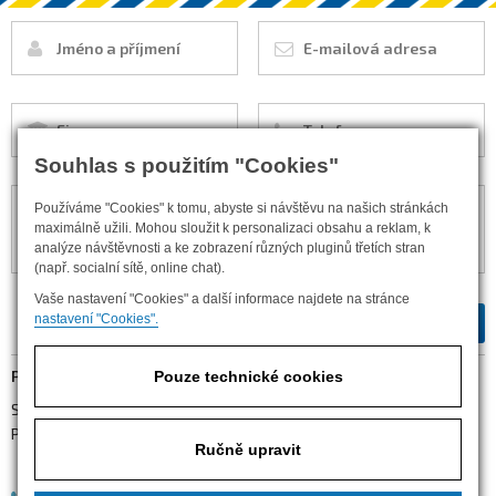
Souhlas s použitím "Cookies"
Používáme "Cookies" k tomu, abyste si návštěvu na našich stránkách
maximálně užili. Mohou sloužit k personalizaci obsahu a reklam, k
analýze návštěvnosti a ke zobrazení různých pluginů třetích stran
(např. socialní sítě, online chat).
Vaše nastavení "Cookies" a další informace najdete na stránce
nastavení "Cookies".
PROVOZOVNA
Pouze technické cookies
S. K. Neumanna 2708
Pardubice 530 02
Ručně upravit