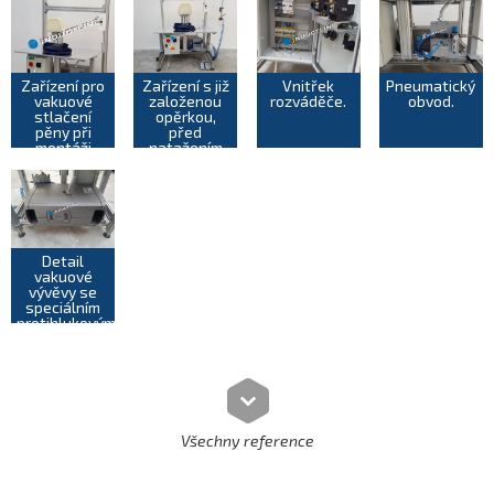
Zařízení pro
Zařízení s již
Vnitřek
Pneumatický
vakuové
založenou
rozváděče.
obvod.
stlačení
opěrkou,
pěny při
před
montáži
natažením
potahu
vakuového
hlavové
pytle.
opěrky.
Detail
vakuové
vývěvy se
speciálním
protihlukovým
krytem.
Všechny reference