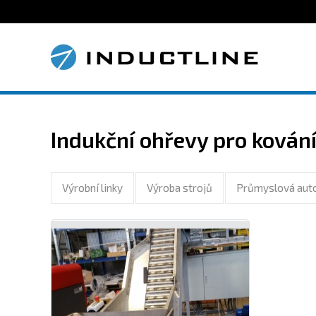
Indukční ohřevy pro kován
Výrobní linky
Výroba strojů
Průmyslová aut