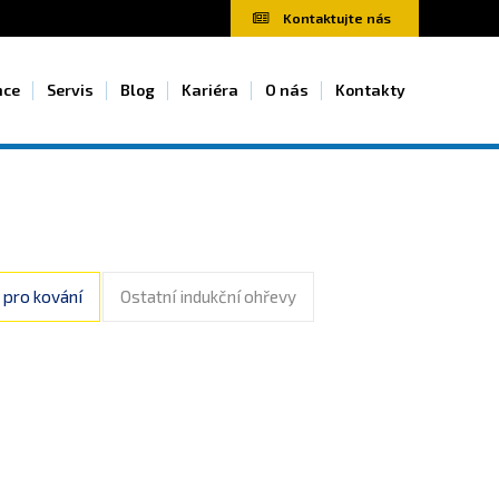
Kontaktujte nás
nce
Servis
Blog
Kariéra
O nás
Kontakty
 pro kování
Ostatní indukční ohřevy