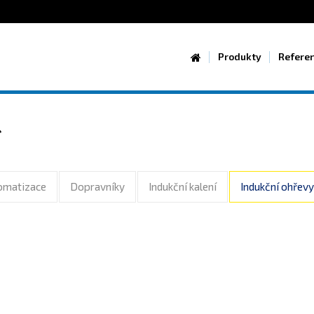
Produkty
Refere
í
omatizace
Dopravníky
Indukční kalení
Indukční ohřevy