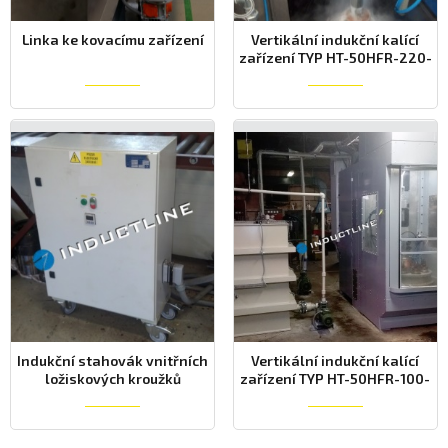
Linka ke kovacímu zařízení
Vertikální indukční kalící
zařízení TYP HT-50HFR-220-
1200
Indukční stahovák vnitřních
Vertikální indukční kalící
ložiskových kroužků
zařízení TYP HT-50HFR-100-
0500